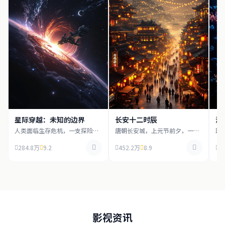
星际穿越：未知的边界
长安十二时辰
深
人类面临生存危机，一支探险队
唐朝长安城，上元节前夕，一场
跟
穿越虫洞寻找新家园，在浩瀚宇
惊天阴谋正在酝酿，死囚张小敬
海
宙中展开惊心动魄的冒险旅程。
临危受命，必须在十二时辰内拯
世
284.8万
9.2
452.2万
8.9
1
救长安。
物
影视资讯