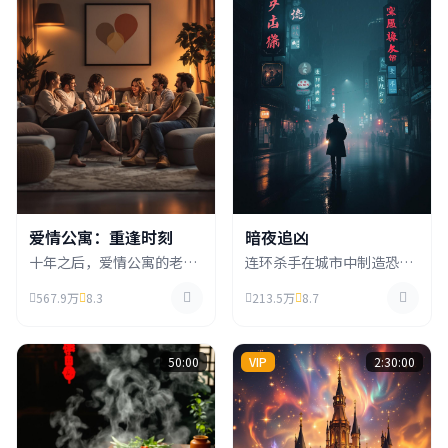
爱情公寓：重逢时刻
暗夜追凶
十年之后，爱情公寓的老住
连环杀手在城市中制造恐
户们再次相聚，面对各自的
慌，资深刑警与犯罪心理学
567.9万
8.3
213.5万
8.7
人生抉择，友情与爱情在时
专家联手追踪，在迷雾中寻
光中重新绽放。
找真相。
50:00
VIP
2:30:00