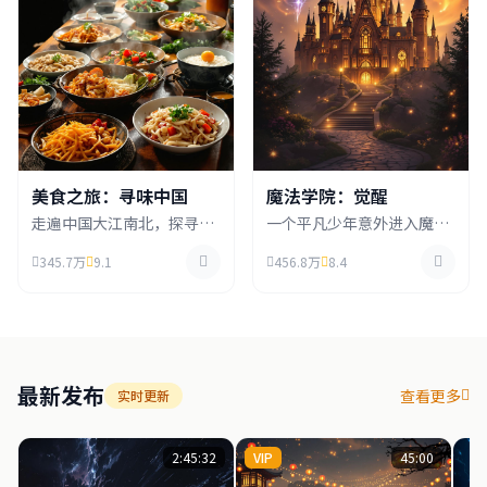
美食之旅：寻味中国
魔法学院：觉醒
走遍中国大江南北，探寻各
一个平凡少年意外进入魔法
地特色美食背后的故事，从
学院，发现自己拥有罕见的
345.7万
9.1
456.8万
8.4
街头小吃到宫廷御膳，品味
双系魔法天赋，在学院中结
中华饮食文化的博大精深。
识伙伴，共同成长对抗黑暗
势力。
最新发布
查看更多
实时更新
2:45:32
VIP
45:00