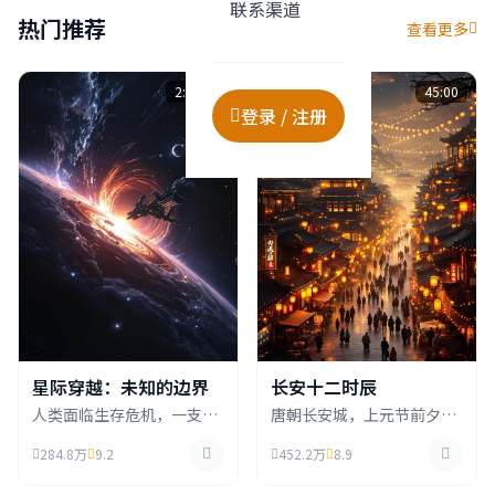
联系渠道
热门推荐
查看更多
2:45:32
VIP
45:00
登录 / 注册
星际穿越：未知的边界
长安十二时辰
人类面临生存危机，一支探
唐朝长安城，上元节前夕，
险队穿越虫洞寻找新家园，
一场惊天阴谋正在酝酿，死
284.8万
9.2
452.2万
8.9
在浩瀚宇宙中展开惊心动魄
囚张小敬临危受命，必须在
的冒险旅程。
十二时辰内拯救长安。