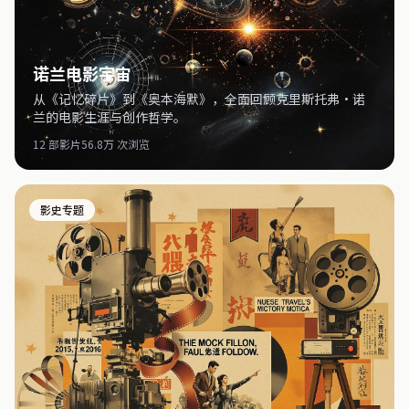
诺兰电影宇宙
从《记忆碎片》到《奥本海默》，全面回顾克里斯托弗·诺
兰的电影生涯与创作哲学。
12 部影片
56.8万 次浏览
影史专题