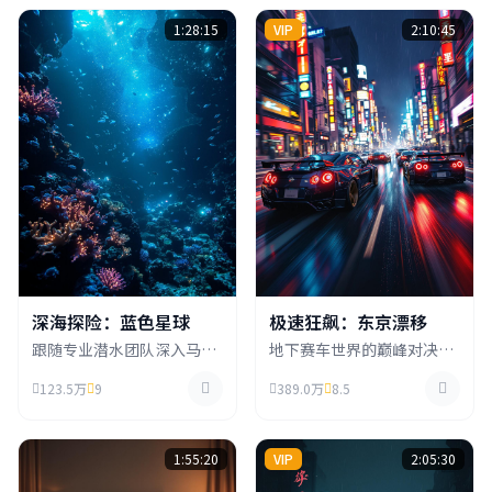
1:28:15
VIP
2:10:45
深海探险：蓝色星球
极速狂飙：东京漂移
跟随专业潜水团队深入马里
地下赛车世界的巅峰对决，
亚纳海沟，探索地球上最神
来自世界各地的顶级车手齐
123.5万
9
389.0万
8.5
秘的深海世界，发现前所未
聚东京，在霓虹闪烁的街头
见的奇异生物。
展开生死竞速。
1:55:20
VIP
2:05:30