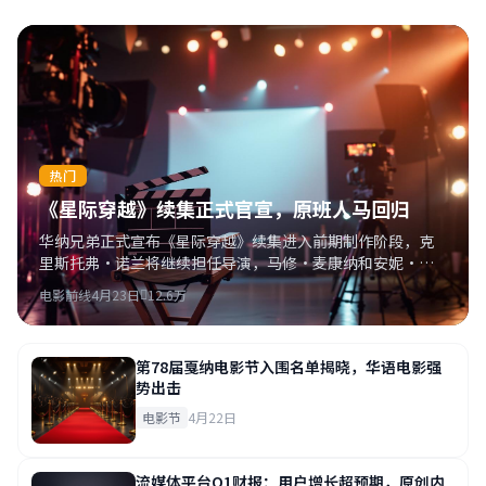
热门
《星际穿越》续集正式官宣，原班人马回归
华纳兄弟正式宣布《星际穿越》续集进入前期制作阶段，克
里斯托弗·诺兰将继续担任导演，马修·麦康纳和安妮·海
瑟薇确认回归。
电影前线
4月23日
12.6万
第78届戛纳电影节入围名单揭晓，华语电影强
势出击
电影节
4月22日
流媒体平台Q1财报：用户增长超预期，原创内