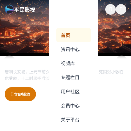
平民影视
首页
资讯中心
星际穿越：未知的边界
长安十二时辰
深海探险：蓝色星球
极速狂飙：东京漂移
视频库
人类面临生存危机，一支探险队穿越虫洞寻找新家园。诺兰执导科
唐朝长安城，上元节前夕，一场惊天阴谋正在酝酿。死囚张小敬临
跟随专业潜水团队深入马里亚纳海沟，探索地球上最神秘的深海世
地下赛车世界的巅峰对决，来自世界各地的顶级车手齐聚东京，在
专题栏目
幻巨制，震撼视觉体验。
危受命，十二时辰拯救长安。
界，发现前所未见的奇异生物。
霓虹闪烁的街头展开生死竞速。
用户社区
立即播放
立即播放
立即播放
立即播放
加入收藏
加入收藏
加入收藏
加入收藏
会员中心
关于平台